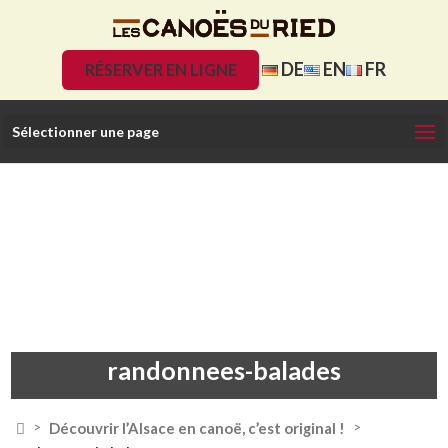
DE
EN
FR
RÉSERVER EN LIGNE
Sélectionner une page
randonnees-balades

Découvrir l’Alsace en canoë, c’est original !
>
>