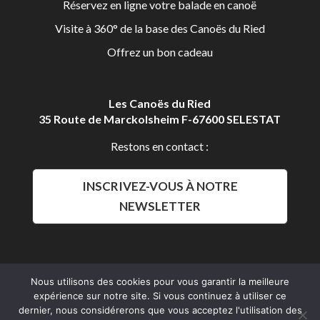
Réservez en ligne votre balade en canoë
Visite à 360° de la base des Canoës du Ried
Offrez un bon cadeau
Les Canoës du Ried
35 Route de Marckolsheim F-67600 SELESTAT
Restons en contact :
INSCRIVEZ-VOUS À NOTRE
NEWSLETTER
Nous utilisons des cookies pour vous garantir la meilleure
expérience sur notre site. Si vous continuez à utiliser ce
Aldalys Communication
dernier, nous considérerons que vous acceptez l'utilisation des
Les Canoës du Ried 2016 © Tous droits réservés.