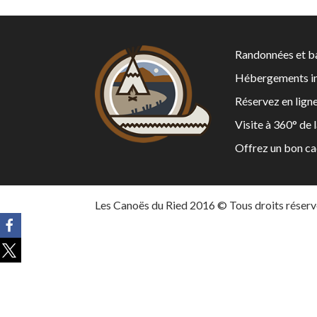
Randonnées et ba
Hébergements in
Réservez en lign
Visite à 360° de 
Offrez un bon c
Les Canoës du Ried 2016 © Tous droits réserv