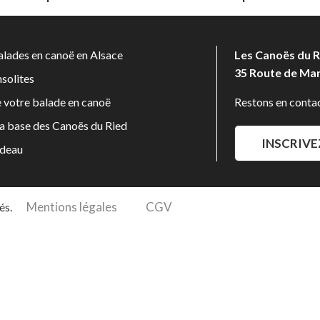
lades en canoë en Alsace
Les Canoës du R
35 Route de Ma
solites
e votre balade en canoë
Restons en contac
la base des Canoës du Ried
INSCRIVE
adeau
Mentions légales
CGV
és.