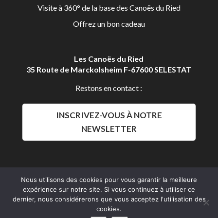
Visite à 360° de la base des Canoës du Ried
Offrez un bon cadeau
Les Canoës du Ried
35 Route de Marckolsheim F-67600 SELESTAT
Restons en contact :
INSCRIVEZ-VOUS À NOTRE
NEWSLETTER
Nous utilisons des cookies pour vous garantir la meilleure
expérience sur notre site. Si vous continuez à utiliser ce
Aldalys Communication
dernier, nous considérerons que vous acceptez l'utilisation des
Les Canoës du Ried 2016 © Tous droits réservés.
cookies.