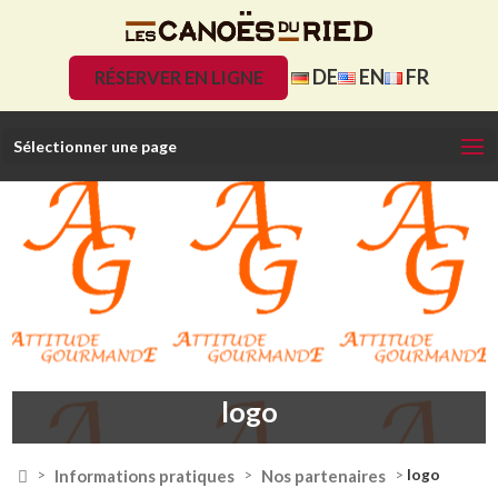
DE
EN
FR
RÉSERVER EN LIGNE
Sélectionner une page
logo

Informations pratiques
Nos partenaires
>
>
>
logo