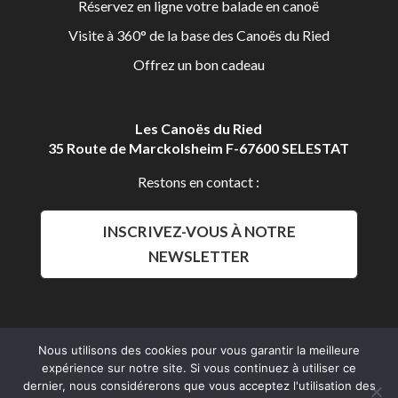
Réservez en ligne votre balade en canoë
Visite à 360° de la base des Canoës du Ried
Offrez un bon cadeau
Les Canoës du Ried
35 Route de Marckolsheim F-67600 SELESTAT
Restons en contact :
INSCRIVEZ-VOUS À NOTRE
NEWSLETTER
Nous utilisons des cookies pour vous garantir la meilleure
expérience sur notre site. Si vous continuez à utiliser ce
Aldalys Communication
dernier, nous considérerons que vous acceptez l'utilisation des
Les Canoës du Ried 2016 © Tous droits réservés.