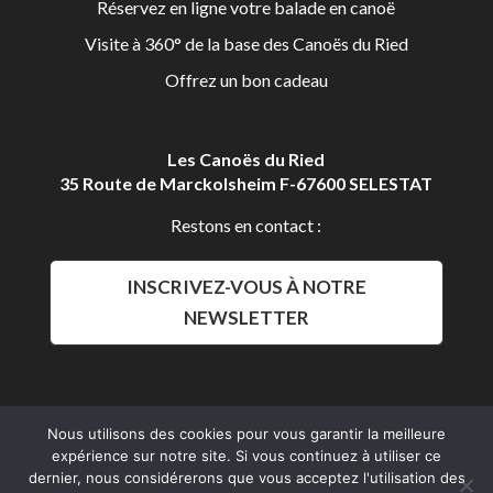
Réservez en ligne votre balade en canoë
Visite à 360° de la base des Canoës du Ried
Offrez un bon cadeau
Les Canoës du Ried
35 Route de Marckolsheim F-67600 SELESTAT
Restons en contact :
INSCRIVEZ-VOUS À NOTRE
NEWSLETTER
Nous utilisons des cookies pour vous garantir la meilleure
expérience sur notre site. Si vous continuez à utiliser ce
Aldalys Communication
dernier, nous considérerons que vous acceptez l'utilisation des
Les Canoës du Ried 2016 © Tous droits réservés.