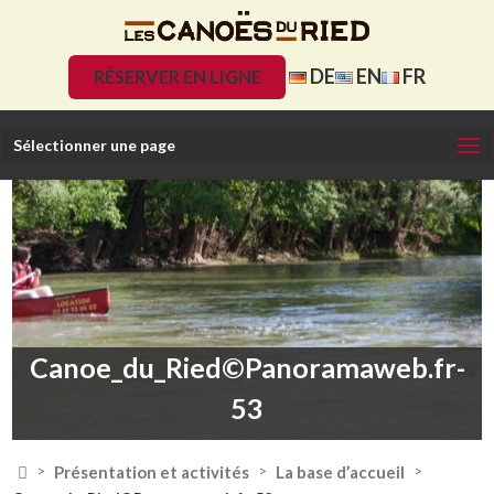
DE
EN
FR
RÉSERVER EN LIGNE
Sélectionner une page
Canoe_du_Ried©Panoramaweb.fr-
53

Présentation et activités
La base d’accueil
>
>
>