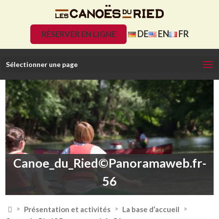
DE
EN
FR
RÉSERVER EN LIGNE
Sélectionner une page
Canoe_du_Ried©Panoramaweb.fr-
56

Présentation et activités
La base d’accueil
>
>
>