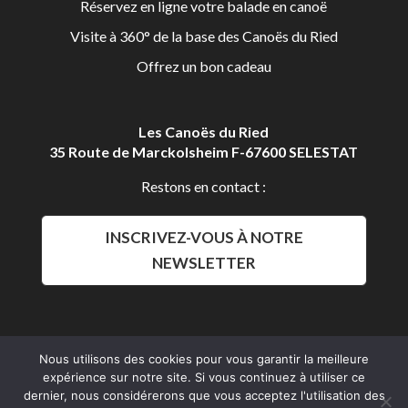
Réservez en ligne votre balade en canoë
Visite à 360° de la base des Canoës du Ried
Offrez un bon cadeau
Les Canoës du Ried
35 Route de Marckolsheim F-67600 SELESTAT
Restons en contact :
INSCRIVEZ-VOUS À NOTRE
NEWSLETTER
Nous utilisons des cookies pour vous garantir la meilleure
expérience sur notre site. Si vous continuez à utiliser ce
Aldalys Communication
dernier, nous considérerons que vous acceptez l'utilisation des
Les Canoës du Ried 2016 © Tous droits réservés.