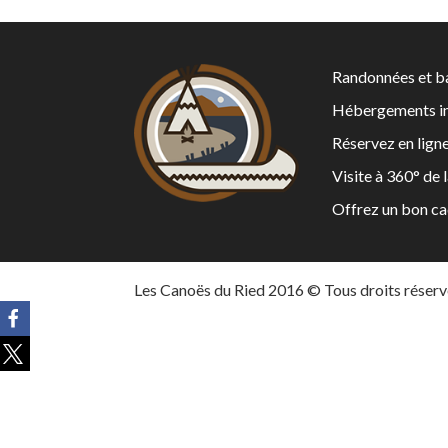
Randonnées et ba
Hébergements in
Réservez en lign
Visite à 360° de 
Offrez un bon c
Les Canoës du Ried 2016 © Tous droits réserv