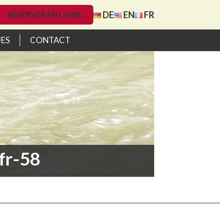
DE
EN
FR
RÉSERVER EN LIGNE
UES
CONTACT
fr-58