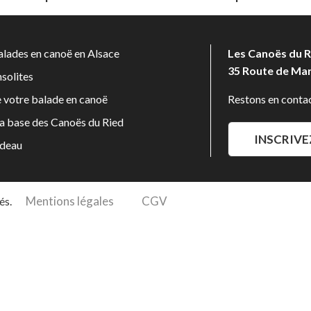
lades en canoë en Alsace
Les Canoës du R
35 Route de Ma
solites
e votre balade en canoë
Restons en contac
la base des Canoës du Ried
INSCRIVE
adeau
Mentions légales
CGV
és.