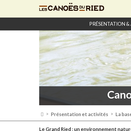
PRÉSENTATION & 
Cano

Présentation et activités
La bas
>
>
Le Grand Ried : un environnement natur